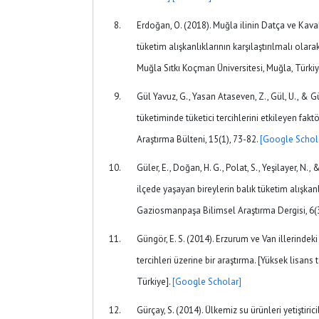
Erdoğan, O. (2018). Muğla ilinin Datça ve Kavak
tüketim alışkanlıklarının karşılaştırılmalı olara
Muğla Sıtkı Koçman Üniversitesi, Muğla, Türkiy
Gül Yavuz, G., Yasan Ataseven, Z., Gül, U., & Gü
tüketiminde tüketici tercihlerini etkileyen faktö
Araştırma Bülteni, 15(1), 73-82.
[Google Schol
Güler, E., Doğan, H. G., Polat, S., Yeşilayer, N.,
ilçede yaşayan bireylerin balık tüketim alışkanl
Gaziosmanpaşa Bilimsel Araştırma Dergisi, 6(3
Güngör, E. S. (2014). Erzurum ve Van illerindeki 
tercihleri üzerine bir araştırma. [Yüksek lisans 
Türkiye].
[Google Scholar]
Gürçay, S. (2014). Ülkemiz su ürünleri yetiştiri