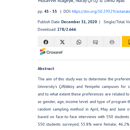
Musavver Alageyik, Nuray Çiftçi & Deniz Ayas
pp.
43 - 55
| DOI:
https://doi.org/10.29329/actanat
Publish Date:
December 31, 2020
| Single/Total V
Download:
278/2.666
Abstract
The aim of this study was to determine the preferen
University's Çiftlikköy and Yenişehir campuses fo
and to what extent these preferences are related to
as gender, age, income level and type of program t
random sampling method in April, May and June o
based on face-to-face interviews with 550 students
550 students surveyed, 53.8% were female, 46.2