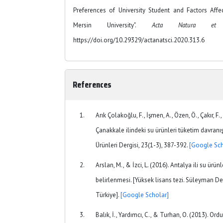
Preferences of University Student and Factors Aff
Mersin University".
Acta Natura et S
https://doi.org/10.29329/actanatsci.2020.313.6
References
Arık Çolakoğlu, F., İşmen, A., Özen, Ö., Çakır, F.,
Çanakkale ilindeki su ürünleri tüketim davranış
Ürünleri Dergisi, 23(1-3), 387-392.
[Google Sch
Arslan, M., & İzci, L. (2016). Antalya ili su ürün
belirlenmesi. [Yüksek lisans tezi. Süleyman Dem
Türkiye].
[Google Scholar]
Balık, İ., Yardımcı, C., & Turhan, O. (2013). Ordu