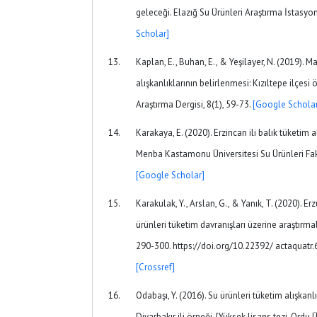
geleceği. Elazığ Su Ürünleri Araştırma İstasyo
Scholar]
Kaplan, E., Buhan, E., & Yeşilayer, N. (2019). M
alışkanlıklarının belirlenmesi: Kızıltepe ilçes
Araştırma Dergisi, 8(1), 59-73.
[Google Scholar
Karakaya, E. (2020). Erzincan ili balık tüketim a
Menba Kastamonu Üniversitesi Su Ürünleri Fakül
[Google Scholar]
Karakulak, Y., Arslan, G., & Yanık, T. (2020). Er
ürünleri tüketim davranışları üzerine araştırmal
290-300. https://doi.org/10.22392/ actaquat
[Crossref]
Odabaşı, Y. (2016). Su ürünleri tüketim alışkanlı
Diyarbakır ili örneği. [Yüksek lisans tezi. Ordu Ü