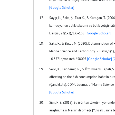
[Google Scholar]
Saygı, H., Saka, Ş., Fırat K., & Katağan, T. (200
kamuoyunun balık tüketimi ve balık yetiştiricili
Dergisi, 23(1-2), 133-138.
[Google Scholar]
Saka, F., & Bulut, M. (2020). Determination of
Marine Science and Technology Bulletin, 9(1), 
10.33714/masteb.658093
[Google Scholar]
[
Selvi, K., Kandemir, G., & Özdikmenli Tepeli, S
affecting on the fish consumption habit in rur
(Çanakkale). COMU Journal of Marine Science a
[Google Scholar]
Sivri, H. B. (2018). Su ürünleri tüketimi yönünde
araştırılması: Mersin ili örneği. [Yüksek lisans t